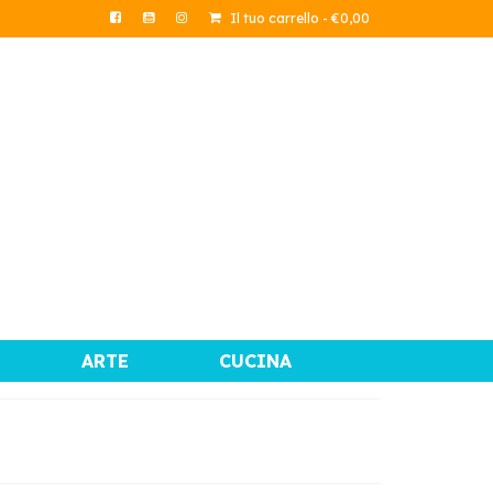
Il tuo carrello
-
€
0,00
ARTE
CUCINA