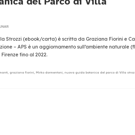
nica del Parco di Villa
MUNAR
a Strozzi (ebook/carta) è scritta da Graziana Fiorini e Ca
azione – APS è un aggiornamento sull’ambiente naturale (f
 Firenze fino al 2022.
manti
,
graziana fiorini
,
Mirko dormentoni
,
nuova guida botanica del parco di Villa stroz