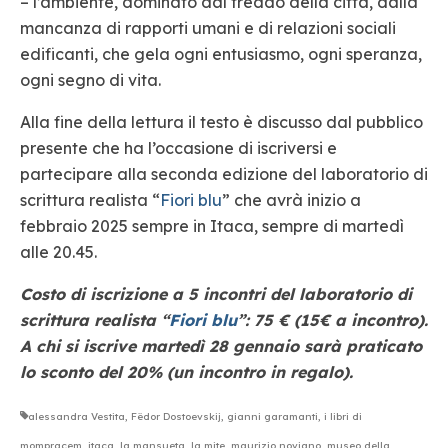
– l’ambiente, dominato dal freddo della città, dalla
mancanza di rapporti umani e di relazioni sociali
edificanti, che gela ogni entusiasmo, ogni speranza,
ogni segno di vita.
Alla fine della lettura il testo è discusso dal pubblico
presente che ha l’occasione di iscriversi e
partecipare alla seconda edizione del laboratorio di
scrittura realista “
Fiori blu
” che avrà inizio a
febbraio 2025 sempre in Itaca, sempre di martedì
alle 20.45.
Costo di iscrizione a 5 incontri del laboratorio di
scrittura realista “
Fiori blu
”: 75 € (15€ a incontro).
A chi si iscrive martedì 28 gennaio sarà praticato
lo sconto del 20% (un incontro in regalo).
alessandra Vestita
,
Fëdor Dostoevskij
,
gianni garamanti
,
i libri di
mompracem
,
itaca
,
la mansueta
,
la mite
,
maurizio novigno
,
museo della