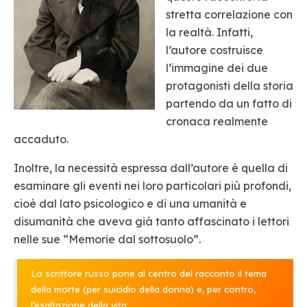
stretta correlazione con
la realtà. Infatti,
l’autore costruisce
l’immagine dei due
protagonisti della storia
partendo da un fatto di
cronaca realmente
accaduto.
Inoltre, la necessità espressa dall’autore è quella di
esaminare gli eventi nei loro particolari più profondi,
cioè dal lato psicologico e di una umanità e
disumanità che aveva già tanto affascinato i lettori
nelle sue “Memorie dal sottosuolo”.
Lo scrittore russo pone al centro del racconto il tema
della morte (per suicidio della donna) e, per contro,
l’esaltazione della vita.