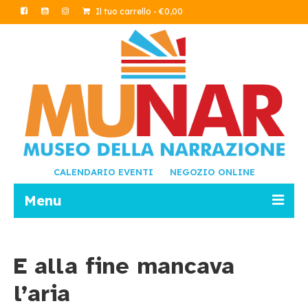
Il tuo carrello
-
€
0,00
CALENDARIO EVENTI
NEGOZIO ONLINE
Menu
LETTURE
E alla fine mancava
SCRITTURA
l’aria
AMBIENTE