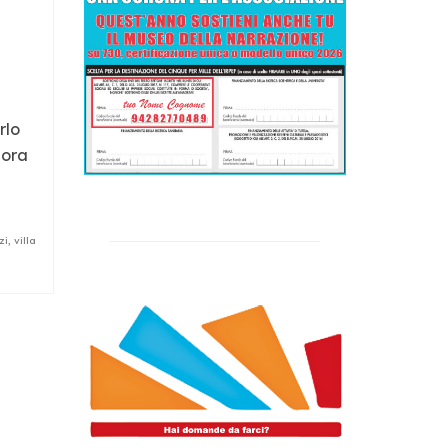
rlo
lora
zi
,
villa