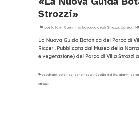
«La Nuova Guida Bota
Strozzi»
postato in:
Cammino boscoso degli Strozzi
,
Edizioni 
La Nuova Guida Botanica del Parco di Vill
Ricceri. Pubblicata dal Museo della Narr
e vegetazione) del Parco di Villa Strozzi a
boschetto
,
botanica
,
carlo ricceri
,
Cecilia del Re
,
gianni gara
strozzi