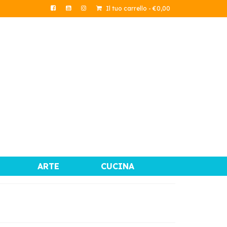
Il tuo carrello
-
€
0,00
ARTE
CUCINA