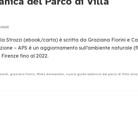
nica del Parco di Villa
MUNAR
a Strozzi (ebook/carta) è scritta da Graziana Fiorini e Ca
azione – APS è un aggiornamento sull’ambiente naturale (f
 Firenze fino al 2022.
manti
,
graziana fiorini
,
Mirko dormentoni
,
nuova guida botanica del parco di Villa stroz