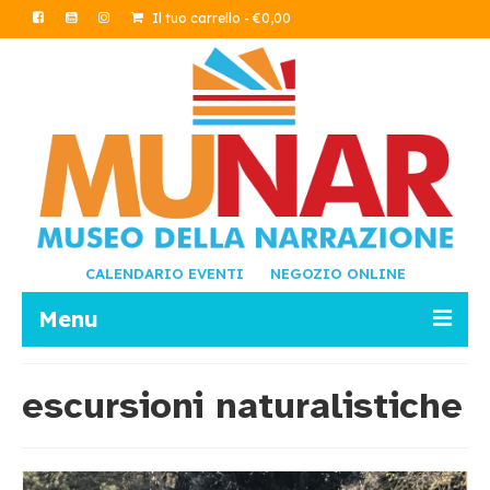
Il tuo carrello
-
€
0,00
CALENDARIO EVENTI
NEGOZIO ONLINE
Menu
LETTURE
escursioni naturalistiche
SCRITTURA
AMBIENTE