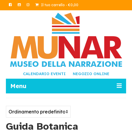
Il tuo carrello
-
€
0,00
CALENDARIO EVENTI
NEGOZIO ONLINE
Menu
LETTURE
SCRITTURA
Guida Botanica
AMBIENTE